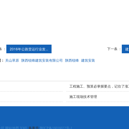
条 ：
下一条 ：
2016年公路货运行业发...
建
词：
关山草原
陕西锐锋建筑安装有限公司
陕西锐锋
建筑安装
工程施工、预算必掌握要点，记住了涨
施工现场技术管理
公司
网站地图
XML
备案号:
陕ICP备16016022号-1