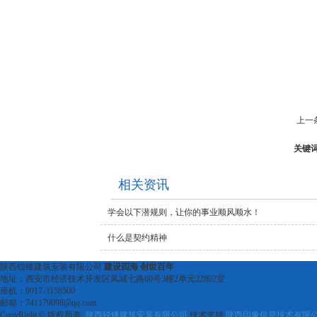
上一
关键
相关资讯
学会以下潜规则，让你的事业顺风顺水！
什么是契约精神
陕西锐锋建筑安装有限公司
建设四海 创世百年
地址：西安市经济技术开发区凤城七路60号3幢2单元22802室
座机：0917-3158500
邮箱：741179098@qq.com
CopyRight © 版权所有:
陕西锐锋建筑安装有限公司
技术支持:
陕西印象信息技术有限